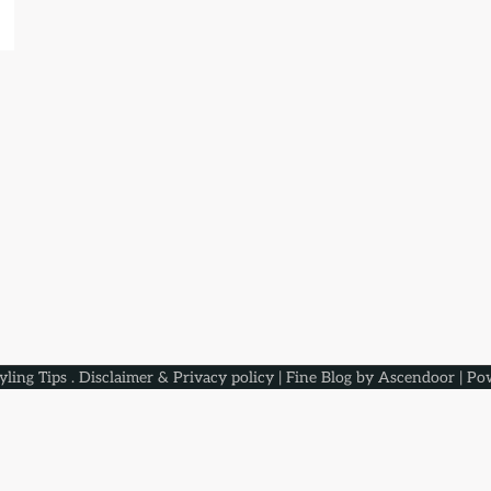
yling Tips
.
Disclaimer & Privacy policy
| Fine Blog by
Ascendoor
| Po