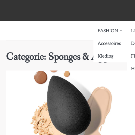
Skip
to
content
FASHION
L
Accessoires
D
Categorie:
Sponges & Applicator
Kleding
F
H