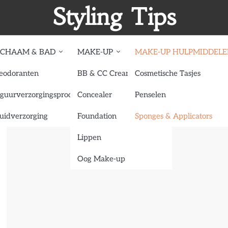
Styling Tips
ICHAAM & BAD
MAKE-UP
MAKE-UP HULPMIDDEL
eodoranten
BB & CC Creams
Cosmetische Tasjes
s
iguurverzorgingsproducten
Concealer
Penselen
uidverzorging
Foundation
Sponges & Applicators
Lippen
Oog Make-up