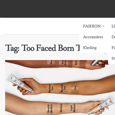
Skip
to
content
FASHION
L
Accessoires
D
Tag:
Too Faced Born This Way Tr
Kleding
F
H