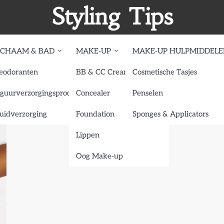
Styling Tips
ICHAAM & BAD
MAKE-UP
MAKE-UP HULPMIDDEL
eodoranten
BB & CC Creams
Cosmetische Tasjes
avel Size Super Coverage Conceal
iguurverzorgingsproducten
Concealer
Penselen
uidverzorging
Foundation
Sponges & Applicators
Lippen
Oog Make-up