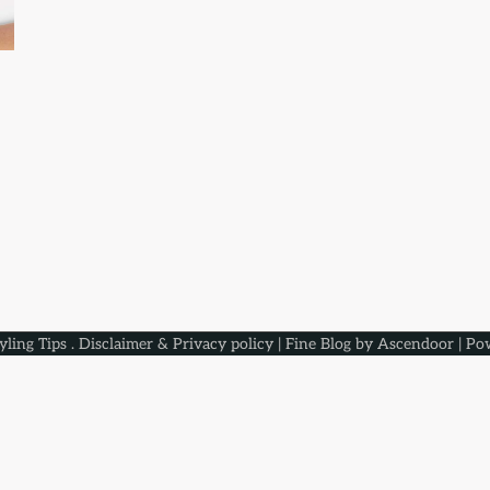
yling Tips
.
Disclaimer & Privacy policy
| Fine Blog by
Ascendoor
| Po