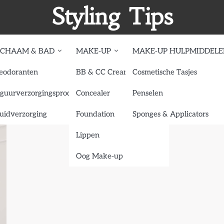
Styling Tips
ICHAAM & BAD
MAKE-UP
MAKE-UP HULPMIDDEL
eodoranten
BB & CC Creams
Cosmetische Tasjes
iguurverzorgingsproducten
Concealer
Penselen
uidverzorging
Foundation
Sponges & Applicators
Lippen
Oog Make-up