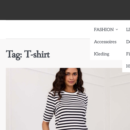
Skip
to
content
FASHION
L
Accessoires
D
Tag:
T-shirt
Kleding
F
H