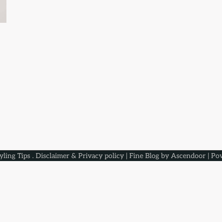
yling Tips
.
Disclaimer & Privacy policy
| Fine Blog by
Ascendoor
| Po