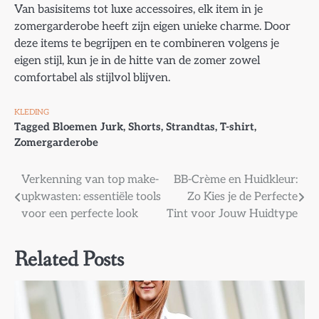
Van basisitems tot luxe accessoires, elk item in je
zomergarderobe heeft zijn eigen unieke charme. Door
deze items te begrijpen en te combineren volgens je
eigen stijl, kun je in de hitte van de zomer zowel
comfortabel als stijlvol blijven.
KLEDING
Tagged
Bloemen Jurk
,
Shorts
,
Strandtas
,
T-shirt
,
Zomergarderobe
Bericht
Verkenning van top make-
BB-Crème en Huidkleur:
upkwasten: essentiële tools
Zo Kies je de Perfecte
navigatie
voor een perfecte look
Tint voor Jouw Huidtype
Related Posts