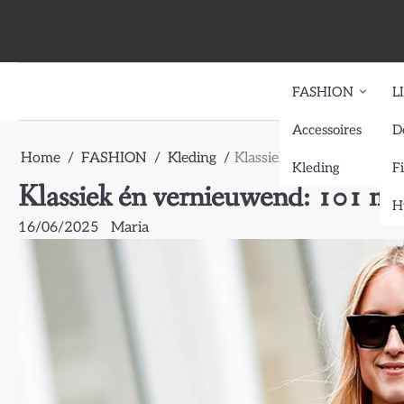
Skip
to
content
FASHION
L
Accessoires
D
Home
FASHION
Kleding
Klassiek én vernieuwend
Kleding
F
Klassiek én vernieuwend: 101 ma
H
16/06/2025
Maria