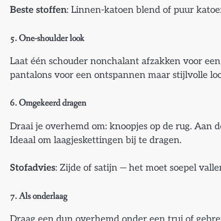
Beste stoffen
: Linnen-katoen blend of puur kato
5. One-shoulder look
Laat één schouder nonchalant afzakken voor een 
pantalons voor een ontspannen maar stijlvolle lo
6. Omgekeerd dragen
Draai je overhemd om: knoopjes op de rug. Aan de
Ideaal om laagjeskettingen bij te dragen.
Stofadvies
: Zijde of satijn — het moet soepel valle
7. Als onderlaag
Draag een dun overhemd onder een trui of gebrei