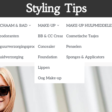
Styling Tips
ICHAAM & BAD
MAKE-UP
MAKE-UP HULPMIDDEL
eodoranten
BB & CC Creams
Cosmetische Tasjes
: 101 manieren om een overhemd te dragen
iguurverzorgingsproducten
Concealer
Penselen
nieren om een overhemd te dragen
uidverzorging
Foundation
Sponges & Applicators
Lippen
Oog Make-up