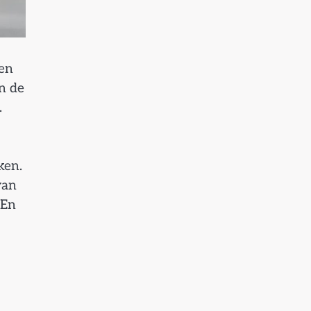
gen
n de
.
ken.
van
 En