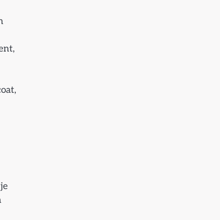
n
ent,
oat,
je
n